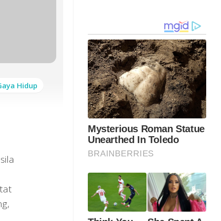
Gaya Hidup
sila
tat
ng,