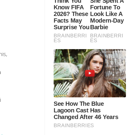
is,
a
i