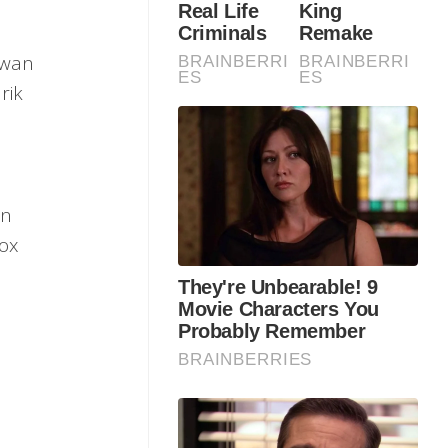
awan
rik
an
ox