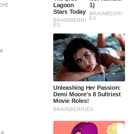
rit
na
n
ga