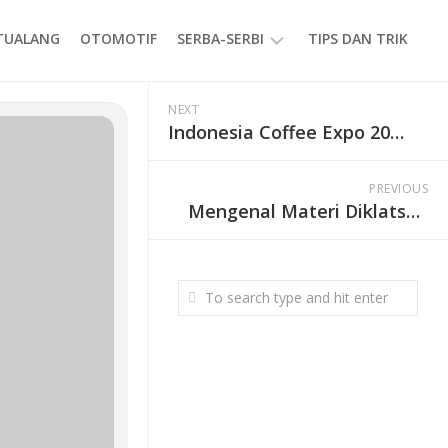
ETUALANG
OTOMOTIF
SERBA-SERBI
TIPS DAN TRIK
EVENT
NEXT
Indonesia Coffee Expo 2026 Surabaya Resmi Dibuka, Hadirkan 75 Brand dan Dorong Ekosistem Bisnis Kopi Nasional
GAYA
HIDUP
PRODUK
PREVIOUS
Mengenal Materi Diklatsar Pecinta Alam, Bekal Penting Sebelum Naik Gunung