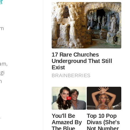
t
am
am,
gi
n
.