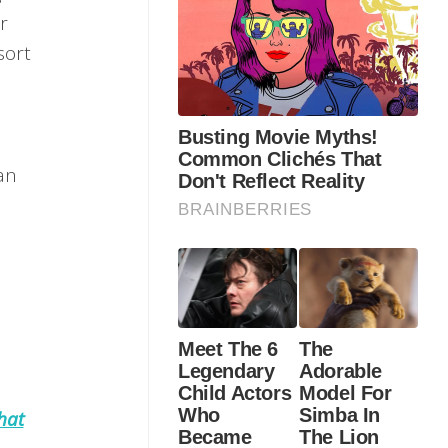
r
sort
an
hat