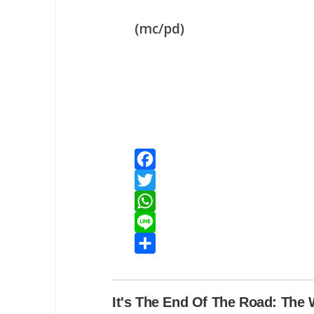
(mc/pd)
Facebook
Twitter
WhatsApp
Line
Share