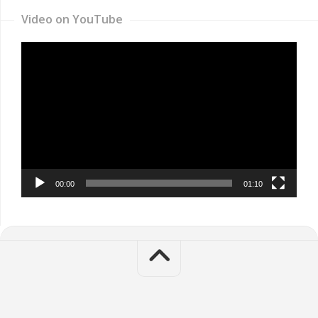
Video on YouTube
Video
Player
00:00
01:10