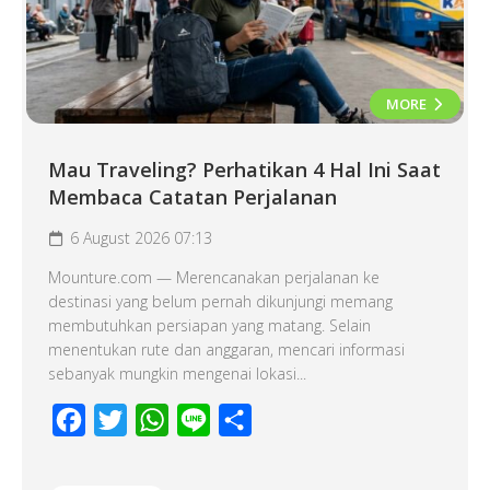
MORE
Mau Traveling? Perhatikan 4 Hal Ini Saat
Membaca Catatan Perjalanan
6 August 2026 07:13
Mounture.com — Merencanakan perjalanan ke
destinasi yang belum pernah dikunjungi memang
membutuhkan persiapan yang matang. Selain
menentukan rute dan anggaran, mencari informasi
sebanyak mungkin mengenai lokasi...
Facebook
Twitter
WhatsApp
Line
Share