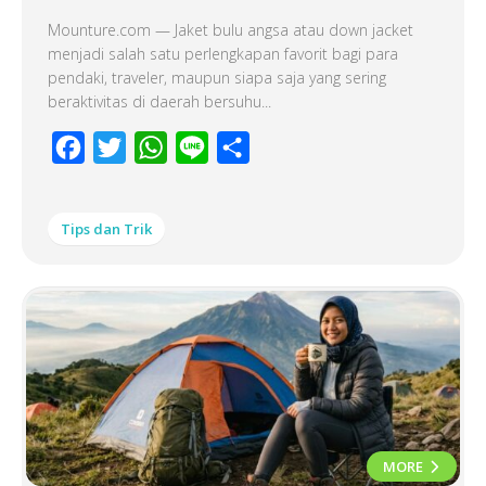
Mounture.com — Jaket bulu angsa atau down jacket
menjadi salah satu perlengkapan favorit bagi para
pendaki, traveler, maupun siapa saja yang sering
beraktivitas di daerah bersuhu...
Facebook
Twitter
WhatsApp
Line
Share
Tips dan Trik
MORE