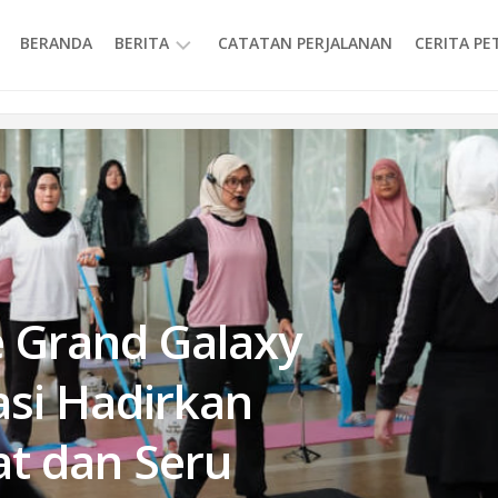
BERANDA
BERITA
CATATAN PERJALANAN
CERITA P
INFORMASI
 Grand Galaxy
asi Hadirkan
t dan Seru