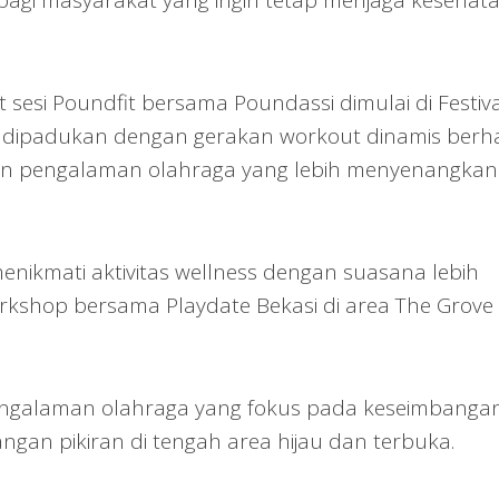
i bagi masyarakat yang ingin tetap menjaga kesehata
sesi Poundfit bersama Poundassi dimulai di Festiva
at dipadukan dengan gerakan workout dinamis berha
 dan pengalaman olahraga yang lebih menyenangkan
enikmati aktivitas wellness dengan suasana lebih
orkshop bersama Playdate Bekasi di area The Grove
pengalaman olahraga yang fokus pada keseimbanga
angan pikiran di tengah area hijau dan terbuka.