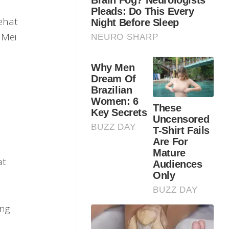
ehat
 Mei
at
ang