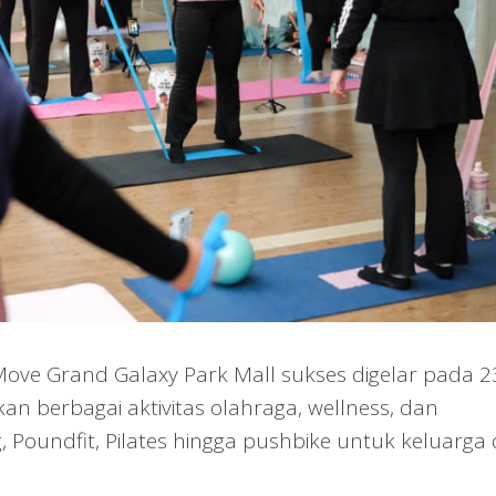
ove Grand Galaxy Park Mall sukses digelar pada 2
n berbagai aktivitas olahraga, wellness, dan
 Poundfit, Pilates hingga pushbike untuk keluarga 