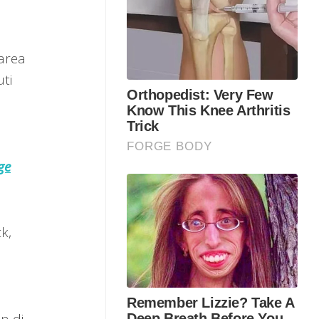
area
ti
ge
k,