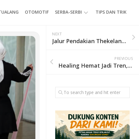
ETUALANG
OTOMOTIF
SERBA-SERBI
TIPS DAN TRIK
EVENT
NEXT
Jalur Pendakian Thekelan Gunung Merbabu Ditutup hingga 7 Juni 2026, Pendaki Diminta Atur Ulang Jadwal
GAYA
HIDUP
PREVIOUS
PRODUK
Healing Hemat Jadi Tren, Staycation Murah Tetap Bisa Bikin Recharge Tanpa Boros