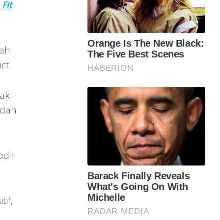
Fit
mah
ct.
ak-
 dan
adir
if,