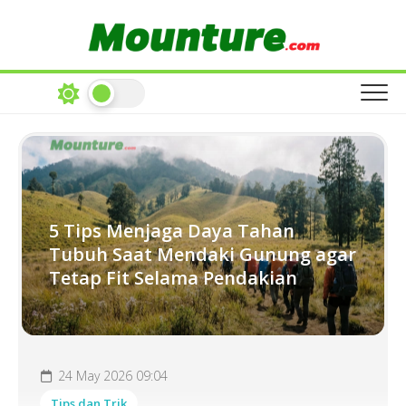
Skip
to
content
5 Tips Menjaga Daya Tahan
Tubuh Saat Mendaki Gunung agar
Tetap Fit Selama Pendakian
24 May 2026 09:04
Tips dan Trik