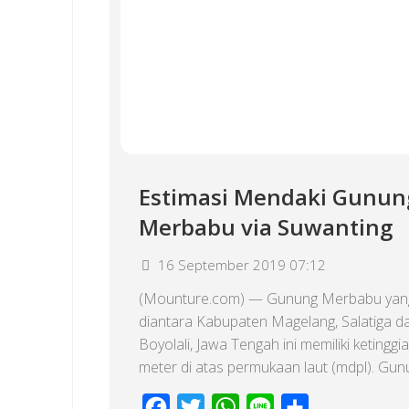
Estimasi Mendaki Gunun
Merbabu via Suwanting
16 September 2019 07:12
(Mounture.com) — Gunung Merbabu yang 
diantara Kabupaten Magelang, Salatiga d
Boyolali, Jawa Tengah ini memiliki ketinggi
meter di atas permukaan laut (mdpl). Gunun
Facebook
Twitter
WhatsApp
Line
Share