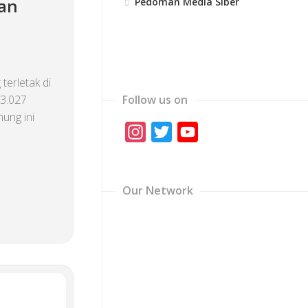
nan
Pedoman Media Siber
erletak di
 3.027
Follow us on
ung ini
Instagram
Twitter
YouTube
Channel
Our Network