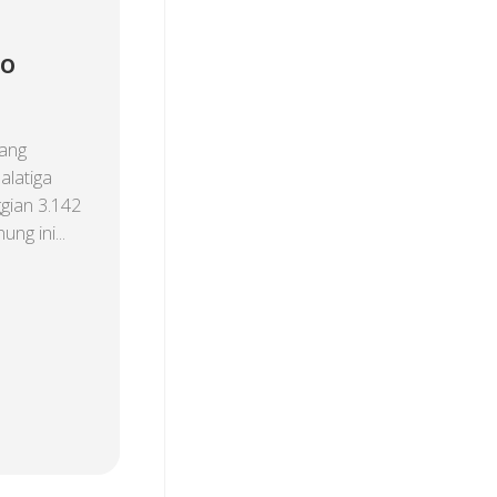
i
lo
ang
alatiga
ggian 3.142
ng ini...