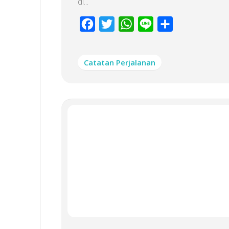
di...
Facebook
Twitter
WhatsApp
Line
Share
Catatan Perjalanan