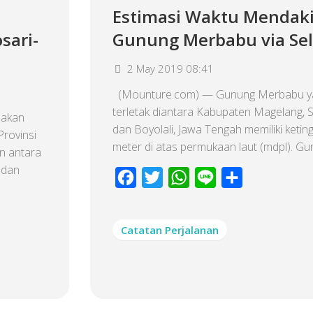
Estimasi Waktu Mendak
sari-
Gunung Merbabu via Se
2 May 2019 08:41
(Mounture.com) — Gunung Merbabu y
terletak diantara Kabupaten Magelang, S
pakan
dan Boyolali, Jawa Tengah memiliki ketin
Provinsi
meter di atas permukaan laut (mdpl). Gunu
n antara
 dan
Facebook
Twitter
WhatsApp
Line
Share
Catatan Perjalanan