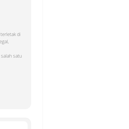
erletak di
egal,
 salah satu