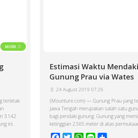
MORE
g
Estimasi Waktu Mendak
Gunung Prau via Wates
24 August 2019 07:26
terletak
(Mounture.com) — Gunung Prau yang ter
an
Jawa Tengah merupakan salah satu gunu
an 3.142
bagi pendaki gunung. Gunung yang memil
g ini...
ketinggian 2.565 meter di atas permukaan
Facebook
Twitter
WhatsApp
Line
Share