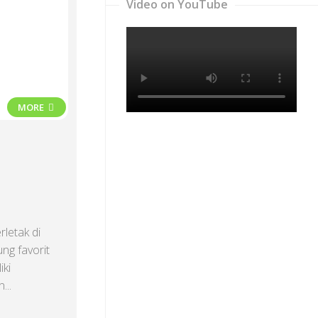
Video on YouTube
MORE
i
letak di
ng favorit
iki
...