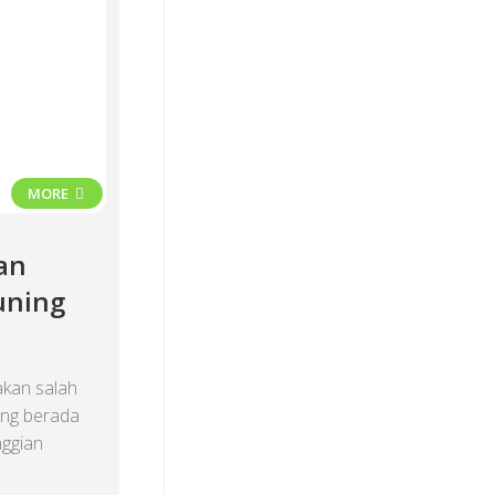
MORE
an
uning
kan salah
yang berada
nggian