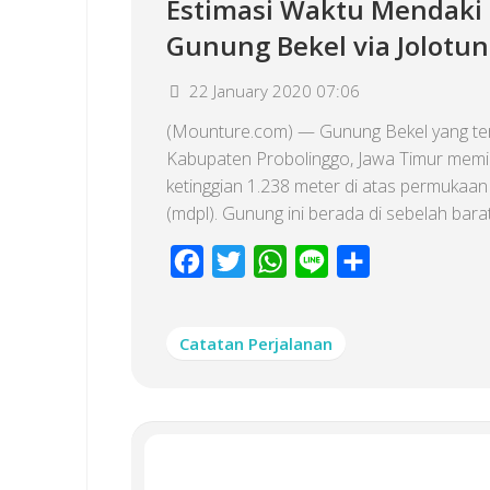
Estimasi Waktu Mendaki
Gunung Bekel via Jolotu
22 January 2020 07:06
(Mounture.com) — Gunung Bekel yang terl
Kabupaten Probolinggo, Jawa Timur memil
ketinggian 1.238 meter di atas permukaan 
(mdpl). Gunung ini berada di sebelah barat.
Facebook
Twitter
WhatsApp
Line
Share
Catatan Perjalanan