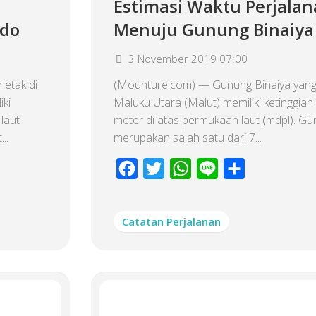
Estimasi Waktu Perjala
ndo
Menuju Gunung Binaiya
3 November 2019 07:00
etak di
(Mounture.com) — Gunung Binaiya yang t
iki
Maluku Utara (Malut) memiliki ketinggian
laut
meter di atas permukaan laut (mdpl). Gun
..
merupakan salah satu dari 7...
Facebook
Twitter
WhatsApp
Line
Share
Catatan Perjalanan