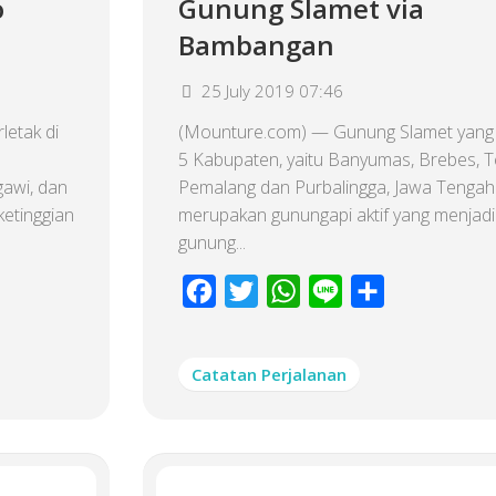
o
Gunung Slamet via
Bambangan
25 July 2019 07:46
etak di
(Mounture.com) — Gunung Slamet yang t
5 Kabupaten, yaitu Banyumas, Brebes, T
awi, dan
Pemalang dan Purbalingga, Jawa Tengah
ketinggian
merupakan gunungapi aktif yang menjadi
gunung...
Facebook
Twitter
WhatsApp
Line
Share
Catatan Perjalanan