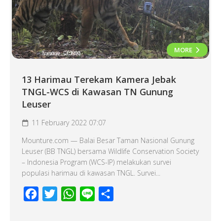
MORE
13 Harimau Terekam Kamera Jebak
TNGL-WCS di Kawasan TN Gunung
Leuser
11 February 2022 07:07
Mounture.com — Balai Besar Taman Nasional Gunung
Leuser (BB TNGL) bersama Wildlife Conservation Society
– Indonesia Program (WCS-IP) melakukan survei
populasi harimau di kawasan TNGL. Survei...
Facebook
Twitter
WhatsApp
Line
Share