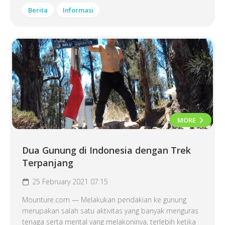
Berita
Informasi
MORE
Dua Gunung di Indonesia dengan Trek
Terpanjang
25 February 2021 07:15
Mounture.com — Melakukan pendakian ke gunung
merupakan salah satu aktivitas yang banyak menguras
tenaga serta mental yang melakoninya, terlebih ketika