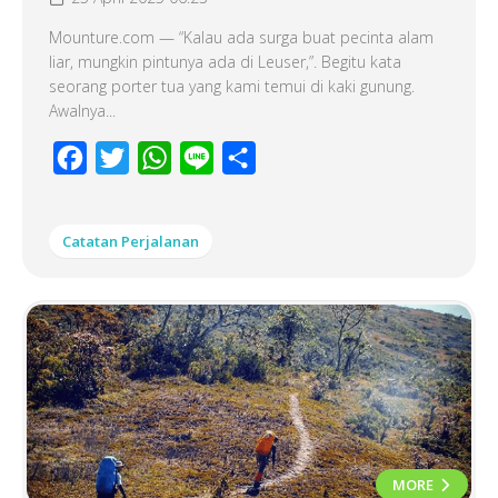
Mounture.com — “Kalau ada surga buat pecinta alam
liar, mungkin pintunya ada di Leuser,”. Begitu kata
seorang porter tua yang kami temui di kaki gunung.
Awalnya...
Facebook
Twitter
WhatsApp
Line
Share
Catatan Perjalanan
MORE