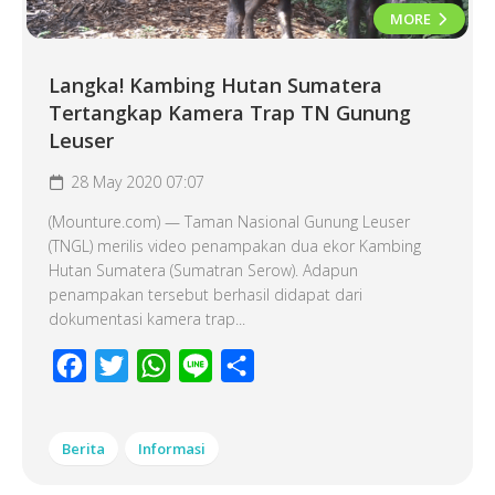
MORE
Langka! Kambing Hutan Sumatera
Tertangkap Kamera Trap TN Gunung
Leuser
28 May 2020 07:07
(Mounture.com) — Taman Nasional Gunung Leuser
(TNGL) merilis video penampakan dua ekor Kambing
Hutan Sumatera (Sumatran Serow). Adapun
penampakan tersebut berhasil didapat dari
dokumentasi kamera trap...
Facebook
Twitter
WhatsApp
Line
Share
Berita
Informasi