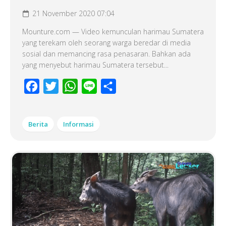
21 November 2020 07:04
Mounture.com — Video kemunculan harimau Sumatera
yang terekam oleh seorang warga beredar di media
sosial dan memancing rasa penasaran. Bahkan ada
yang menyebut harimau Sumatera tersebut...
Facebook
Twitter
WhatsApp
Line
Share
Berita
Informasi