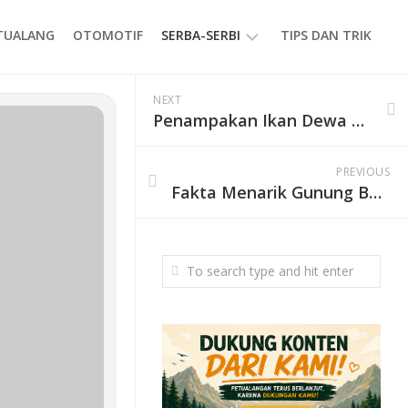
ETUALANG
OTOMOTIF
SERBA-SERBI
TIPS DAN TRIK
EVENT
NEXT
Penampakan Ikan Dewa di Gunung Ciremai
GAYA
HIDUP
PREVIOUS
PRODUK
Fakta Menarik Gunung Buthak di Jawa Timur