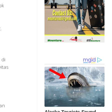
ok
.
 di
itas
kan