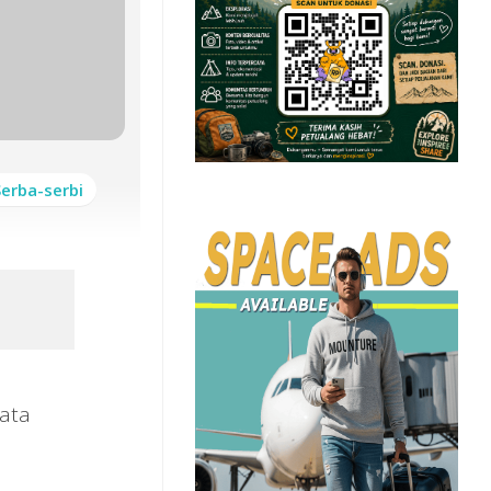
Serba-serbi
sata