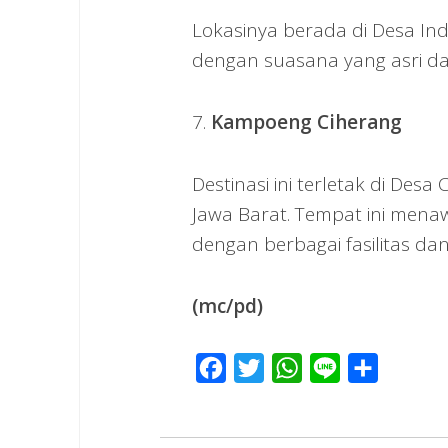
Lokasinya berada di Desa In
dengan suasana yang asri dan
7.
Kampoeng Ciherang
Destinasi ini terletak di De
Jawa Barat. Tempat ini mena
dengan berbagai fasilitas dan
(mc/pd)
Facebook
Twitter
WhatsApp
Line
Share