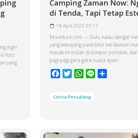
ping
Camping Zaman Now: N
ng
di Tenda, Tapi Tetap Est
18 April 2025 07:17
Mounture.com — Dulu, kalau dengar kat
yang kebayang pasti tidur beralaskan matr
ng ingin
masak mi instan di kompor portable, da
si foto
pagi-pagi gara-gara suara ayam...
han yang
Facebook
Twitter
WhatsApp
Line
Share
Cerita Petualang