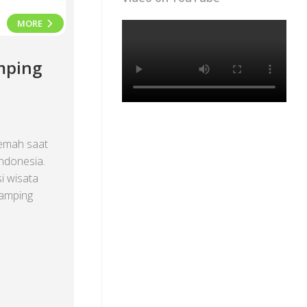
MORE
mping
emah saat
Indonesia.
si wisata
camping