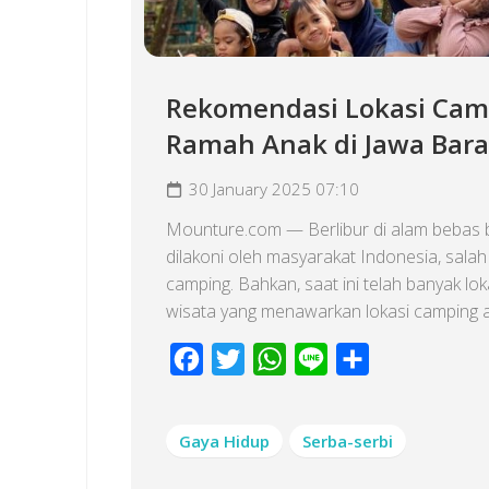
Rekomendasi Lokasi Cam
Ramah Anak di Jawa Bara
30 January 2025 07:10
Mounture.com — Berlibur di alam bebas 
dilakoni oleh masyarakat Indonesia, sala
camping. Bahkan, saat ini telah banyak lok
wisata yang menawarkan lokasi camping at
Facebook
Twitter
WhatsApp
Line
Share
Gaya Hidup
Serba-serbi