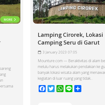
MORE
Lamping Cirorek, Lokasi
r
Camping Seru di Garut
3 January 2023 07:05
Mounture.com — Beraktivitas di alam be
melulu harus melakukan pendakian ke g
bareng
banyak lokasi wisata alam yang menawa
yang
kegiatan di luar ruang yang tidak...
un
r bersama
Facebook
Twitter
WhatsApp
Line
Share