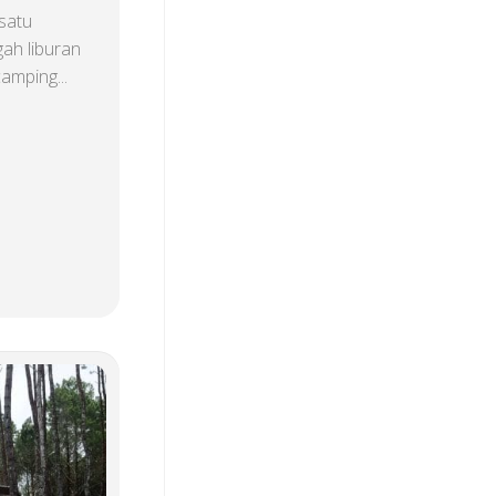
satu
ah liburan
amping...