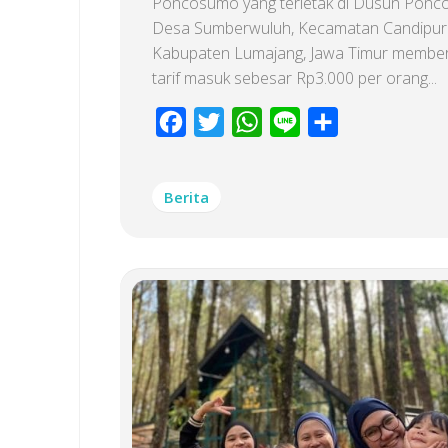
Poncosumo yang terletak di Dusun Ponc
Desa Sumberwuluh, Kecamatan Candipur
Kabupaten Lumajang, Jawa Timur member
tarif masuk sebesar Rp3.000 per orang...
Facebook
Twitter
WhatsApp
Line
Share
Berita