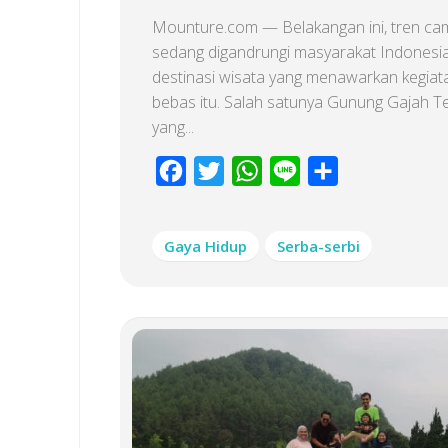
Mounture.com — Belakangan ini, tren ca
sedang digandrungi masyarakat Indonesi
destinasi wisata yang menawarkan kegiat
bebas itu. Salah satunya Gunung Gajah 
yang...
Facebook
Twitter
WhatsApp
Line
Share
Gaya Hidup
Serba-serbi