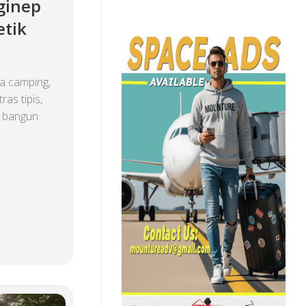
ginep
etik
a camping,
as tipis,
n bangun