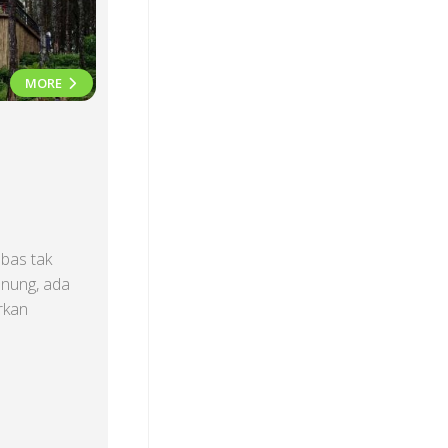
MORE
bas tak
unung, ada
rkan