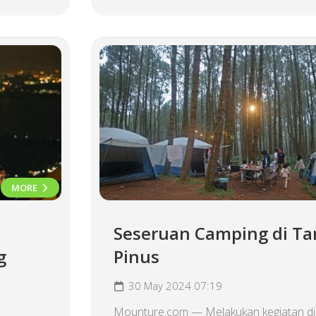
MORE
Seseruan Camping di Ta
g
Pinus
30 May 2024 07:19
Mounture.com — Melakukan kegiatan di