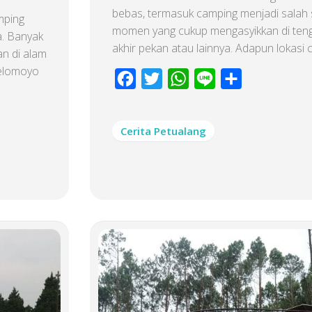
bebas, termasuk camping menjadi salah 
mping
momen yang cukup mengasyikkan di teng
a. Banyak
akhir pekan atau lainnya. Adapun lokasi c
an di alam
Telomoyo
Facebook
Twitter
WhatsApp
Line
Share
Cerita Petualang