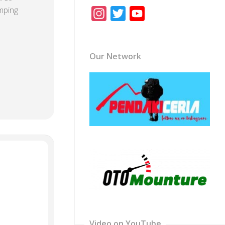
mping
Instagram
Twitter
YouTube
Channel
Our Network
Video on YouTube