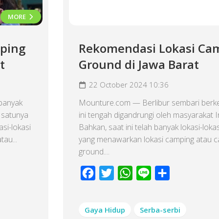
MORE
ping
Rekomendasi Lokasi Ca
t
Ground di Jawa Barat
22 October 2024 10:36
banyak
Mounture.com — Berlibur sembari berk
h satunya
ini tengah digandrungi oleh masyarakat 
asi-lokasi
Bahkan, saat ini telah banyak lokasi-loka
au...
yang menawarkan lokasi camping atau 
ground....
Facebook
Twitter
WhatsApp
Line
Share
Gaya Hidup
Serba-serbi