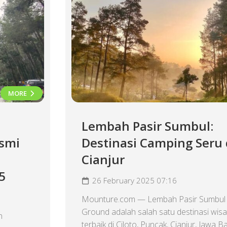
MORE
Lembah Pasir Sumbul:
smi
Destinasi Camping Seru 
Cianjur
5
26 February 2025 07:16
Mounture.com — Lembah Pasir Sumbul
Ground adalah salah satu destinasi wis
n
terbaik di Ciloto, Puncak, Cianjur, Jawa Ba