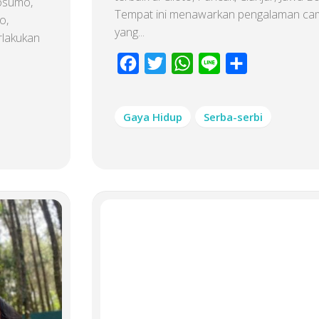
osumo,
Tempat ini menawarkan pengalaman ca
o,
yang...
lakukan
Facebook
Twitter
WhatsApp
Line
Share
Gaya Hidup
Serba-serbi