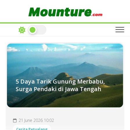
Skip
to
content
5 Daya Tarik Gunung Merbabu,
Surga Pendaki di Jawa Tengah
21 June 2026 10:02
Cerita Petualang