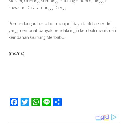
Merapi, Gunung Sumbing, Gunung Sindoro, hingga
kawasan Dataran Tinggi Dieng.
Pemandangan tersebut menjadi daya tarik tersendiri
yang membuat banyak pendaki ingin kembali menikmati
keindahan Gunung Merbabu.
(mc/ns)
Facebook
Twitter
WhatsApp
Line
Share