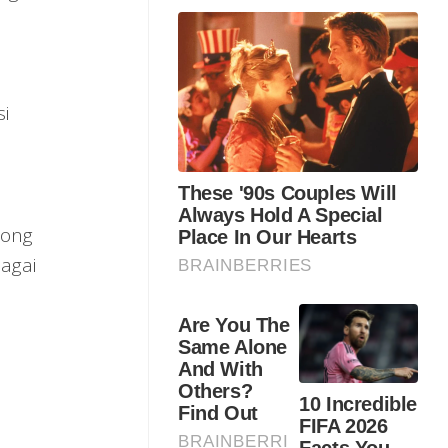
i
rong
agai