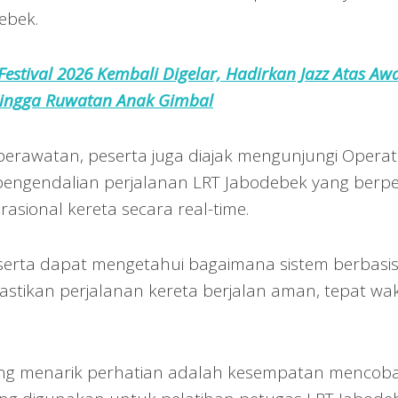
ebek.
Festival 2026 Kembali Digelar, Hadirkan Jazz Atas Aw
ingga Ruwatan Anak Gimbal
s perawatan, peserta juga diajak mengunjungi Operat
 pengendalian perjalanan LRT Jabodebek yang berp
sional kereta secara real-time.
peserta dapat mengetahui bagaimana sistem berbasi
stikan perjalanan kereta berjalan aman, tepat wak
aling menarik perhatian adalah kesempatan mencob