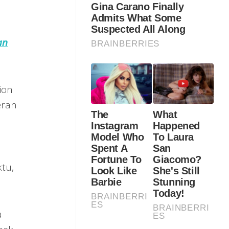
an
ion
eran
s
tu,
a