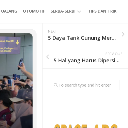
ETUALANG
OTOMOTIF
SERBA-SERBI
TIPS DAN TRIK
EVENT
NEXT
5 Daya Tarik Gunung Merbabu, Surga Pendaki di Jawa Tengah
GAYA
HIDUP
PREVIOUS
PRODUK
5 Hal yang Harus Dipersiapkan Sebelum Liburan, Jangan Sampai Perjalanan Jadi Berantakan