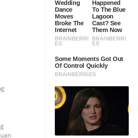
ng
p
ng
buan