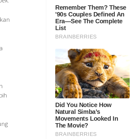
bek.
ikan
a
n
bih
ung