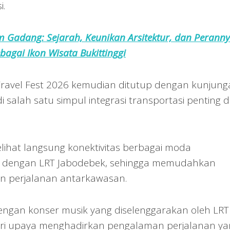
i.
 Gadang: Sejarah, Keunikan Arsitektur, dan Perann
bagai Ikon Wisata Bukittinggi
 Travel Fest 2026 kemudian ditutup dengan kunjun
 salah satu simpul integrasi transportasi penting d
melihat langsung konektivitas berbagai moda
g dengan LRT Jabodebek, sehingga memudahkan
n perjalanan antarkawasan.
engan konser musik yang diselenggarakan oleh LRT
ari upaya menghadirkan pengalaman perjalanan ya