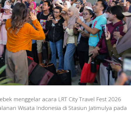
bek menggelar acara LRT City Travel Fest 2026
alanan Wisata Indonesia di Stasiun Jatimulya pada