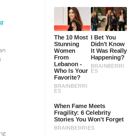
ya
gan
i
ng