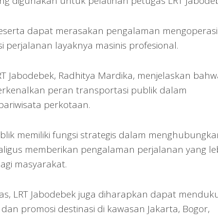
yang digunakan untuk pelatihan petugas LRT Jabode
, peserta dapat merasakan pengalaman mengoperas
i perjalanan layaknya masinis profesional.
LRT Jabodebek, Radhitya Mardika, menjelaskan bahw
erkenalkan peran transportasi publik dalam
riwisata perkotaan.
blik memiliki fungsi strategis dalam menghubungka
ekaligus memberikan pengalaman perjalanan yang le
agi masyarakat.
itas, LRT Jabodebek juga diharapkan dapat menduk
an promosi destinasi di kawasan Jakarta, Bogor,