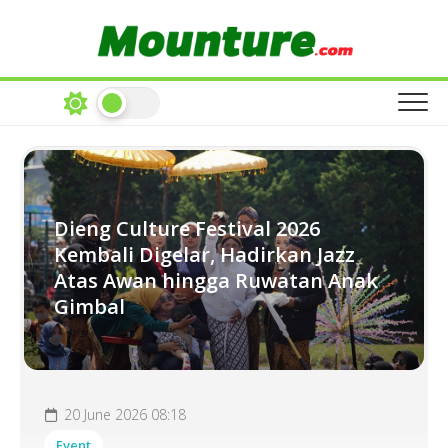
Skip
to
content
Dieng Culture Festival 2026
Kembali Digelar, Hadirkan Jazz
Atas Awan hingga Ruwatan Anak
Gimbal
20 June 2026 08:18
Event