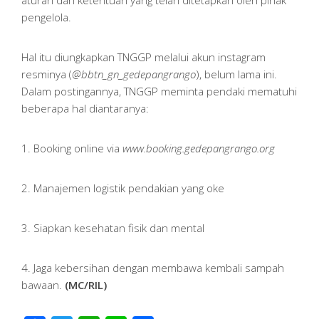
aturan dan ketentuan yang telah ditetapkan oleh pihak
pengelola.
Hal itu diungkapkan TNGGP melalui akun instagram
resminya (
@bbtn_gn_gedepangrango
), belum lama ini.
Dalam postingannya, TNGGP meminta pendaki mematuhi
beberapa hal diantaranya:
1. Booking online via
www.booking.gedepangrango.org
2. Manajemen logistik pendakian yang oke
3. Siapkan kesehatan fisik dan mental
4. Jaga kebersihan dengan membawa kembali sampah
bawaan.
(MC/RIL)