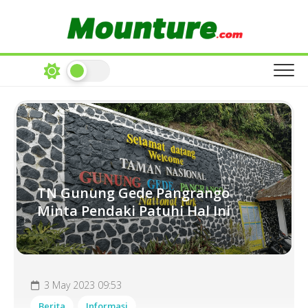
Skip
to
content
TN Gunung Gede Pangrango
Minta Pendaki Patuhi Hal Ini
3 May 2023 09:53
Berita
Informasi