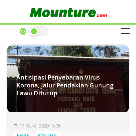
Skip
to
content
Antisipasi Penyebaran Virus
Korona, Jalur Pendakian Gunung
Lawu Ditutup
17 March 2020 18:06
Berita
Informasi