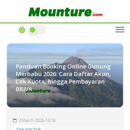
Skip
to
content
Panduan Booking Online Gunung
Merbabu 2026: Cara Daftar Akun,
Cek Kuota, hingga Pembayaran
BRIVA
3 March 2026 10:16
Tips dan Trik