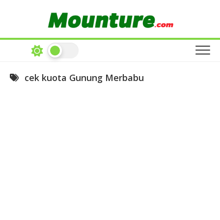
Skip
to
content
cek kuota Gunung Merbabu