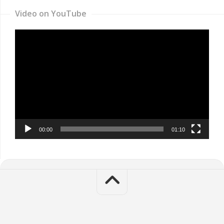
Video on YouTube
Video
Player
00:00
01:10