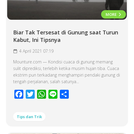
MORE
Biar Tak Tersesat di Gunung saat Turun
Kabut, Ini Tipsnya
4 April 2021 07:19
Mounture.com — Kondisi cuaca di gunung memang
sulit diprediksi, terlebih ketika musim hujan tiba. Cuaca
ekstrim pun terkadang menghampiri pendaki gunung di
tengah perjalanan, salah satunya...
Facebook
Twitter
WhatsApp
Line
Share
Tips dan Trik