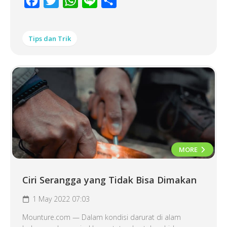
Facebook
Twitter
WhatsApp
Line
Share
Tips dan Trik
MORE
Ciri Serangga yang Tidak Bisa Dimakan
1 May 2022 07:03
Mounture.com — Dalam kondisi darurat di alam