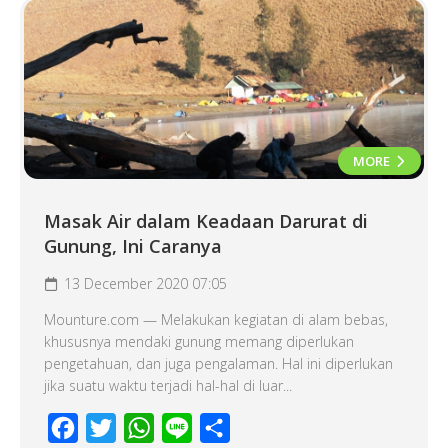
MORE
Masak Air dalam Keadaan Darurat di
Gunung, Ini Caranya
13 December 2020 07:05
Mounture.com — Melakukan kegiatan di alam bebas,
khususnya mendaki gunung memang diperlukan
pengetahuan, dan juga pengalaman. Hal ini diperlukan
jika suatu waktu terjadi hal-hal di luar...
Facebook
Twitter
WhatsApp
Line
Share