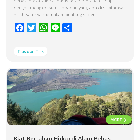
bebas, maka survival harus tetap bertahan hidup
dengan mengkonsumsi apapun yang ada di sekitarnya.
Salah satunya memakan binatang seperti...
Facebook
Twitter
WhatsApp
Line
Share
Tips dan Trik
MORE
Kiat Bertahan Hidup di Alam Bebas