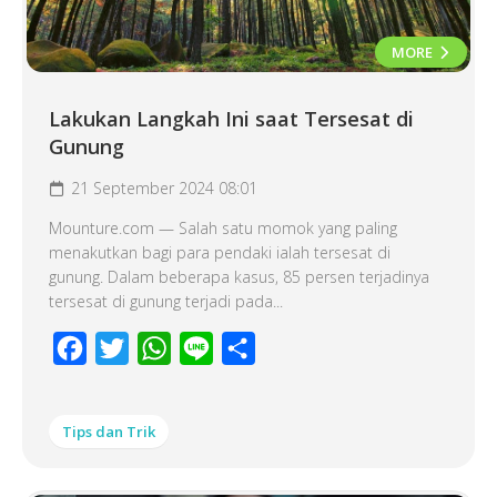
MORE
Lakukan Langkah Ini saat Tersesat di
Gunung
21 September 2024 08:01
Mounture.com — Salah satu momok yang paling
menakutkan bagi para pendaki ialah tersesat di
gunung. Dalam beberapa kasus, 85 persen terjadinya
tersesat di gunung terjadi pada...
Facebook
Twitter
WhatsApp
Line
Share
Tips dan Trik