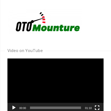
Video on YouTube
Video
Player
00:00
01:10