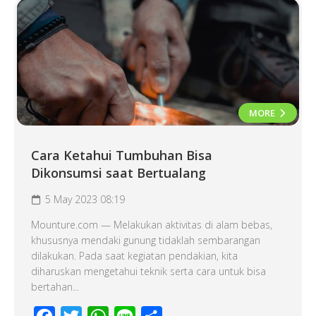
MORE
Cara Ketahui Tumbuhan Bisa
Dikonsumsi saat Bertualang
5 May 2023 08:19
Mounture.com — Melakukan aktivitas di alam bebas,
khususnya mendaki gunung tidaklah sembarangan
dilakukan. Pada saat kegiatan pendakian, kita
diharuskan mengetahui teknik serta cara untuk bisa
bertahan...