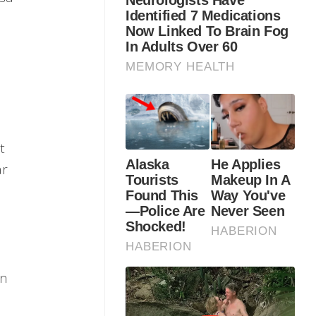
i
t
ar
an