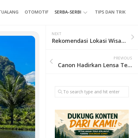
ETUALANG
OTOMOTIF
SERBA-SERBI
TIPS DAN TRIK
EVENT
NEXT
Rekomendasi Lokasi Wisata untuk Libur Akhir Tahun
GAYA
HIDUP
PREVIOUS
PRODUK
Canon Hadirkan Lensa Telefoto Medium Terbaru dan Speedlite EL-5