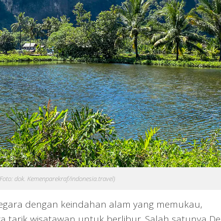
(Foto: dok. Kemenparekraf/indonesia.travel)
egara dengan keindahan alam yang memukau,
ya tarik wisatawan untuk berlibur. Salah satunya D