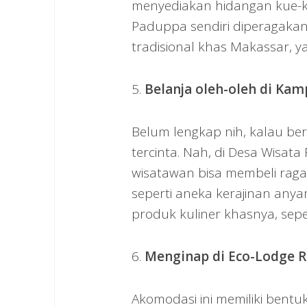
menyediakan hidangan kue-kue
Paduppa sendiri diperagak
tradisional khas Makassar, ya
5.
Belanja oleh-oleh di Ka
Belum lengkap nih, kalau be
tercinta. Nah, di Desa Wis
wisatawan bisa membeli rag
seperti aneka kerajinan anya
produk kuliner khasnya, sepe
6.
Menginap di Eco-Lodg
Akomodasi ini memiliki bent