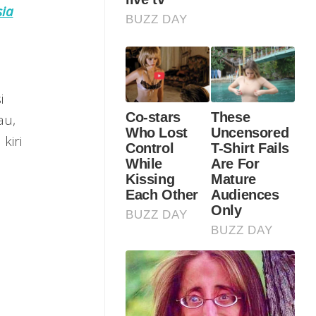
ia
i
au,
kiri