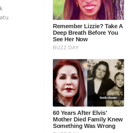
k
batu