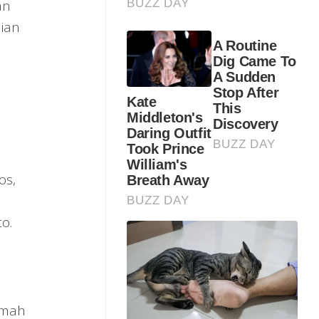
an
ian
os,
o.
umah