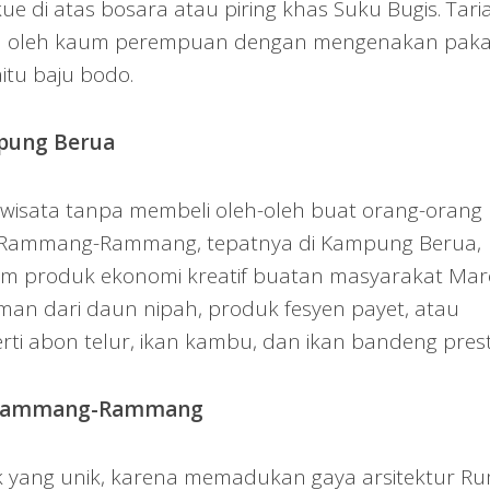
 di atas bosara atau piring khas Suku Bugis. Tari
an oleh kaum perempuan dengan mengenakan paka
itu baju bodo.
mpung Berua
rwisata tanpa membeli oleh-oleh buat orang-orang
ata Rammang-Rammang, tepatnya di Kampung Berua,
am produk ekonomi kreatif buatan masyarakat Mar
man dari daun nipah, produk fesyen payet, atau
rti abon telur, ikan kambu, dan ikan bandeng prest
e Rammang-Rammang
uk yang unik, karena memadukan gaya arsitektur R