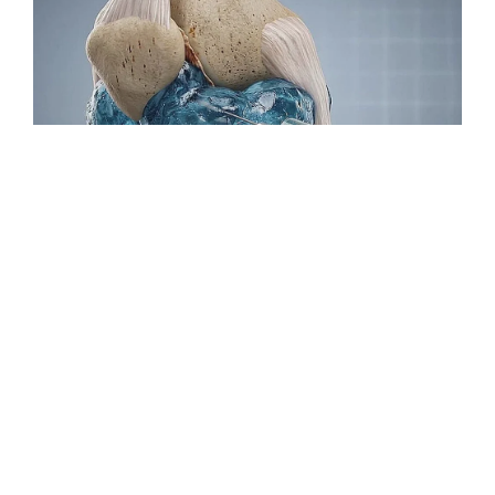
Tags:
liburan akhir tahun
rekomendasi wisata
wisata alam