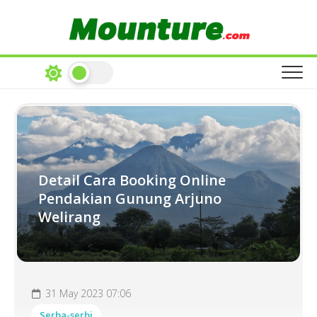
Skip
to
content
Detail Cara Booking Online
Pendakian Gunung Arjuno
Welirang
31 May 2023 07:06
Serba-serbi