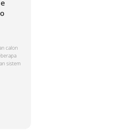
ne
no
n calon
eberapa
an sistem
.