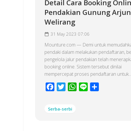
Detail Cara Booking Onli
Pendakian Gunung Arju
Welirang
31 May 2023 07:06
Mounture.com — Demi untuk memudahka
pendaki dalam melakukan pendaftaran, b
pengelola jalur pendakian telah menerapk
booking online. Sistem tersebut dinilai
mempercepat proses pendaftaran untuk..
Facebook
Twitter
WhatsApp
Line
Share
Serba-serbi