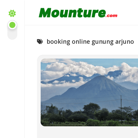
Skip
to
content
booking online gunung arjuno