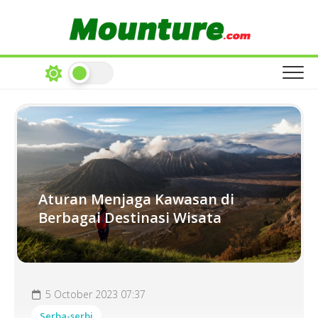
Skip
to
content
Aturan Menjaga Kawasan di
Berbagai Destinasi Wisata
5 October 2023 07:37
Serba-serbi