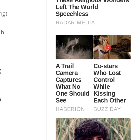
ng)
ah
g
a
h