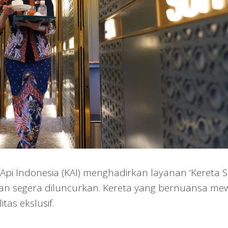
Api Indonesia (KAI) menghadirkan layanan ‘Kereta S
an segera diluncurkan. Kereta yang bernuansa m
tas ekslusif.