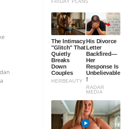
ke
 dan
da