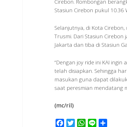
Cirebon. Rombongan berangka
Stasiun Cirebon pukul 10.36 
Selanjutnya, di Kota Cirebo
Trusmi. Dari Stasiun Cirebon
Jakarta dan tiba di Stasiun G
“Dengan joy ride ini KAI ingi
telah disiapkan. Sehingga h
masukan guna dapat dilakuka
saat peresmian mendatang men
(mc/ril)
Facebook
Twitter
WhatsApp
Line
Share