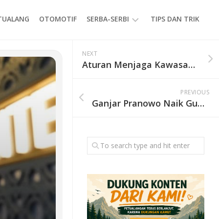
ETUALANG
OTOMOTIF
SERBA-SERBI
TIPS DAN TRIK
EVENT
NEXT
Aturan Menjaga Kawasan di Berbagai Destinasi Wisata
GAYA
HIDUP
PREVIOUS
PRODUK
Ganjar Pranowo Naik Gunung Prau Bareng Sang Anak