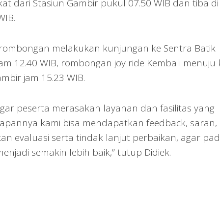
t dari Stasiun Gambir pukul 07.50 WIB dan tiba di
WIB.
n, rombongan melakukan kunjungan ke Sentra Batik
 jam 12.40 WIB, rombongan joy ride Kembali menuju 
ambir jam 15.23 WIB.
n agar peserta merasakan layanan dan fasilitas yang
arapannya kami bisa mendapatkan feedback, saran,
n evaluasi serta tindak lanjut perbaikan, agar pa
jadi semakin lebih baik,” tutup Didiek.