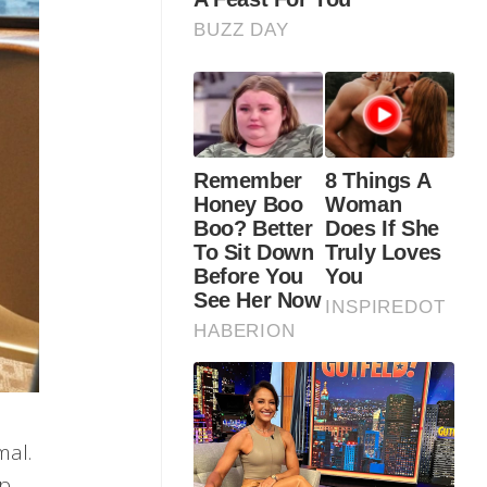
mal.
ap