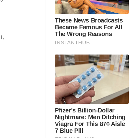
t,
n
n