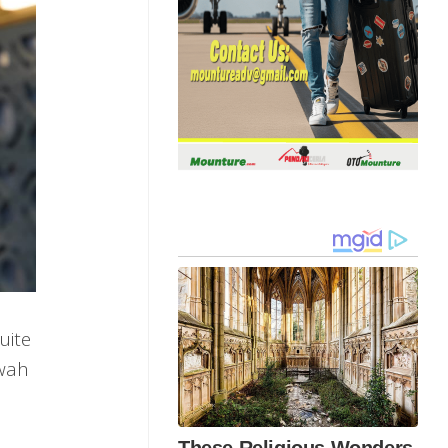
uite
ewah