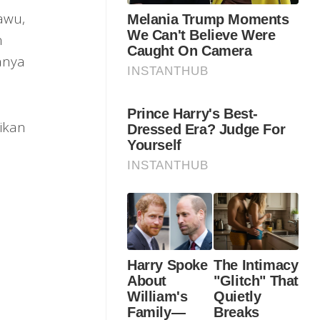
awu,
n
anya
ikan