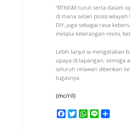
“BTNGM turut serta dalam 
di mana selain posisi wilaya
DIY, juga sebagai rasa keb
melalui keterangan resmi, bel
Lebih lanjut ia mengatakan
upaya di lapangan, semoga a
seluruh relawan diberikan 
tugasnya.
(mc/ril)
Facebook
Twitter
WhatsApp
Line
Share