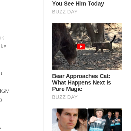
ik
 ke
u
TNGM
al
,