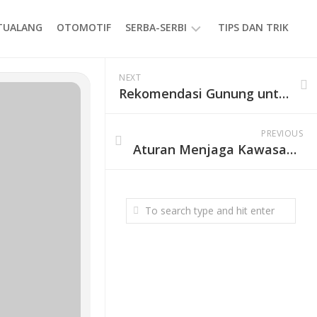
ETUALANG
OTOMOTIF
SERBA-SERBI
TIPS DAN TRIK
EVENT
NEXT
Rekomendasi Gunung untuk Pendakian Seru
GAYA
HIDUP
PRODUK
PREVIOUS
Aturan Menjaga Kawasan di Berbagai Destinasi Wisata