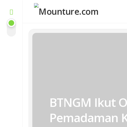
Skip
to
content
BTNGM Ikut O
Pemadaman Ka