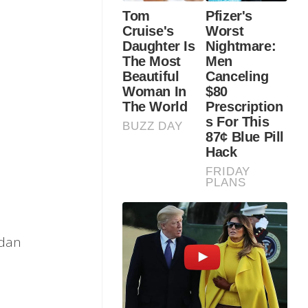
n
 dan