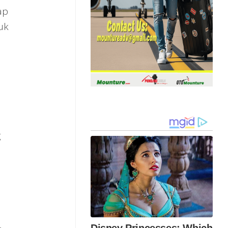
ap
uk
g