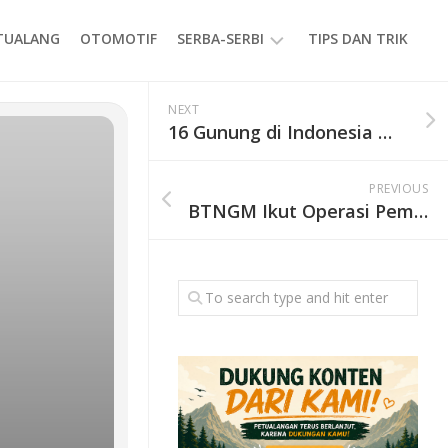
ETUALANG
OTOMOTIF
SERBA-SERBI
TIPS DAN TRIK
EVENT
NEXT
16 Gunung di Indonesia Masuk Level Waspada
GAYA
HIDUP
PREVIOUS
PRODUK
BTNGM Ikut Operasi Pemadaman Karhutla di Gunung Lawu