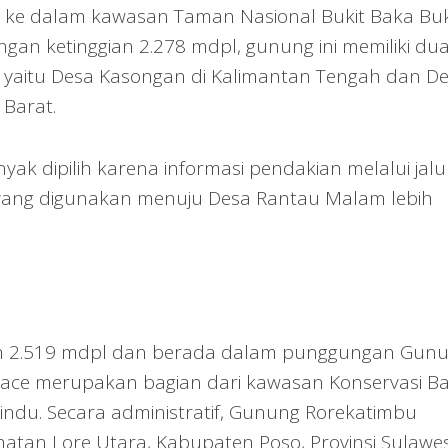
 ke dalam kawasan Taman Nasional Bukit Baka Buk
ngan ketinggian 2.278 mdpl, gunung ini memiliki du
a, yaitu Desa Kasongan di Kalimantan Tengah dan D
Barat.
ak dipilih karena informasi pendakian melalui jalur
si yang digunakan menuju Desa Rantau Malam lebih
gian 2.519 mdpl dan berada dalam punggungan Gun
Wallace merupakan bagian dari kawasan Konservasi Ba
indu. Secara administratif, Gunung Rorekatimbu
matan Lore Utara, Kabupaten Poso, Provinsi Sulawes