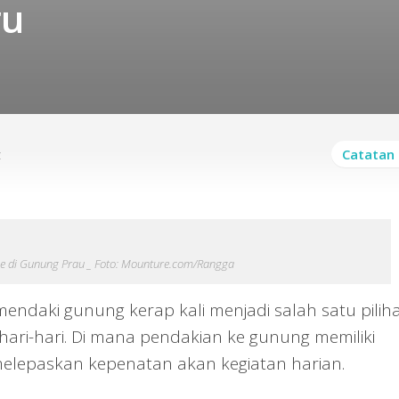
ru
z
Catatan 
se di Gunung Prau _ Foto: Mounture.com/Rangga
endaki gunung kerap kali menjadi salah satu pilih
ehari-hari. Di mana pendakian ke gunung memiliki
elepaskan kepenatan akan kegiatan harian.