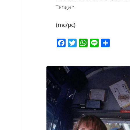
Tengah.
(mc/pc)
Facebook
Twitter
WhatsApp
Line
Share