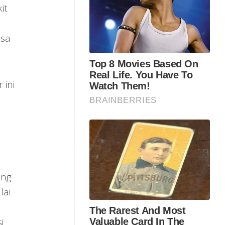
it
a
esa
 ini
ung
lai
i