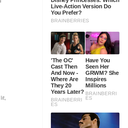
a
it,