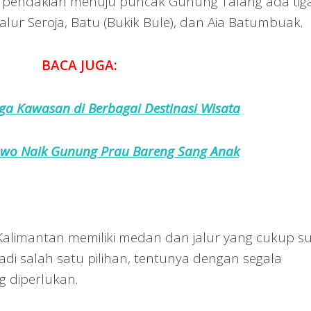
k pendakian menuju puncak Gunung Talang ada tig
 jalur Seroja, Batu (Bukik Bule), dan Aia Batumbuak.
BACA JUGA:
ga Kawasan di Berbagai Destinasi Wisata
wo Naik Gunung Prau Bareng Sang Anak
Kalimantan memiliki medan dan jalur yang cukup sul
di salah satu pilihan, tentunya dengan segala
 diperlukan.