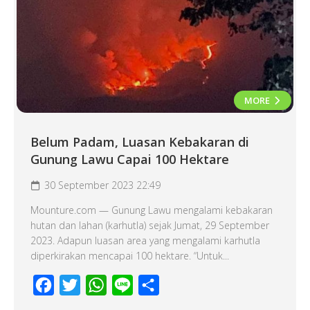
MORE
Belum Padam, Luasan Kebakaran di
Gunung Lawu Capai 100 Hektare
30 September 2023 22:49
Mounture.com — Gunung Lawu mengalami kebakaran
hutan dan lahan (karhutla) sejak Jumat, 29 September
2023. Adapun luasan area yang mengalami karhutla
diperkirakan mencapai 100 hektare. “Untuk...
Facebook
Twitter
WhatsApp
Line
Share