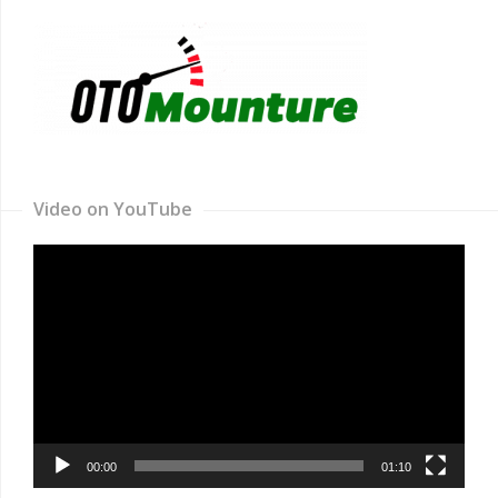
Video on YouTube
Video
Player
00:00
01:10