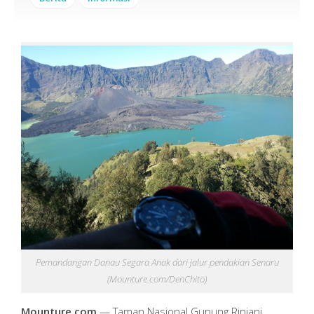
Pemandangan Danau Segara Anak dari jalur pendakian Senaru
(Mounture.com/DenChito)
Mounture.com
— Taman Nasional Gunung Rinjani