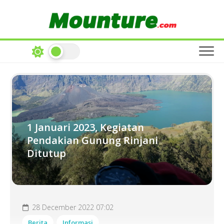
Skip
to
content
1 Januari 2023, Kegiatan
Pendakian Gunung Rinjani
Ditutup
28 December 2022 07:02
Berita
Informasi