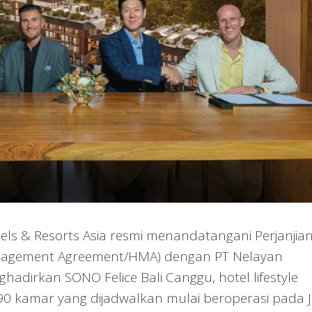
s & Resorts Asia resmi menandatangani Perjanjia
nagement Agreement/HMA) dengan PT Nelayan
dirkan SONO Felice Bali Canggu, hotel lifestyle
90 kamar yang dijadwalkan mulai beroperasi pada J