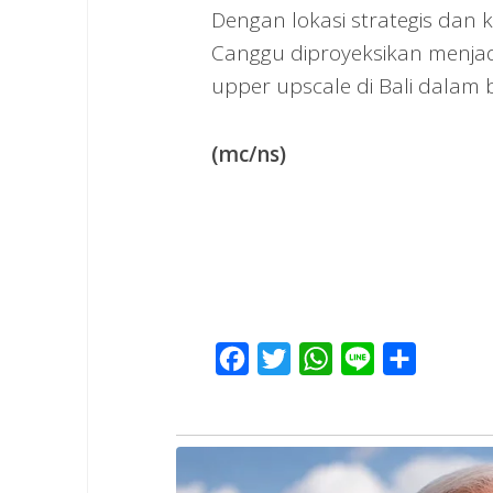
Dengan lokasi strategis dan k
Canggu diproyeksikan menja
upper upscale di Bali dala
(mc/ns)
Facebook
Twitter
WhatsApp
Line
Share