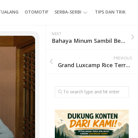
ETUALANG
OTOMOTIF
SERBA-SERBI
TIPS DAN TRIK
EVENT
NEXT
Bahaya Minum Sambil Berdiri saat Mendaki Gunung, Bisa Ganggu Pencernaan hingga Lambung
GAYA
HIDUP
PREVIOUS
PRODUK
Grand Luxcamp Rice Terrace Pangandaran by Horison Resmi Dibuka, Tawarkan Glamping Mewah Dekat Pantai