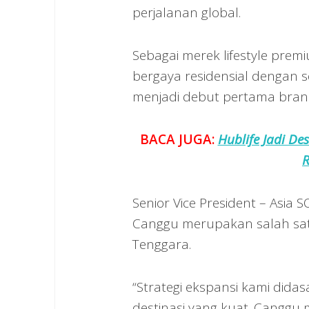
perjalanan global.
Sebagai merek lifestyle pr
bergaya residensial dengan 
menjadi debut pertama brand 
BACA JUGA:
Hublife Jadi De
R
Senior Vice President – Asia
Canggu merupakan salah satu 
Tenggara.
“Strategi ekspansi kami did
destinasi yang kuat. Canggu 