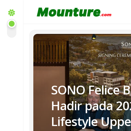
Skip
to
content
SONO Felice B
Hadir pada 20
Lifestyle Uppe