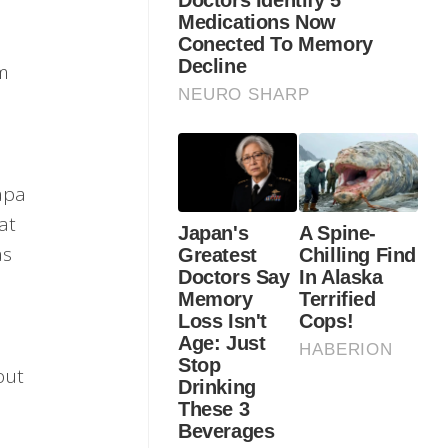
m
apa
at
as
but