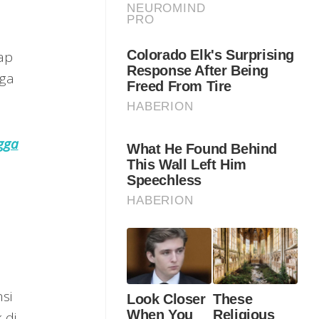
ap
uga
ngga
si
 di