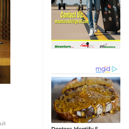
n
uli