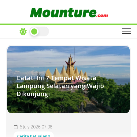
Skip
to
content
Catat! Ini 7 Tempat Wisata
Lampung Selatan yang Wajib
Dikunjungi
6 July 2026 07:08
Cerita Petualang