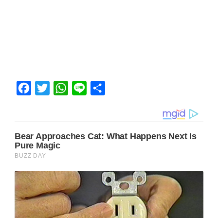
Facebook
Twitter
WhatsApp
Line
Share