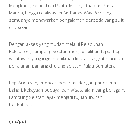
Mengkudu, keindahan Pantai Minang Rua dan Pantai
Marina, hingga relaksasi di Air Panas Way Belerang,
semuanya menawarkan pengalaman berbeda yang sulit
dilupakan.
Dengan akses yang mudah melalui Pelabuhan
Bakauheni, Lampung Selatan menjadi pilihan tepat bagi
wisatawan yang ingin menikmati liburan singkat maupun
perjalanan panjang di ujung selatan Pulau Sumatera.
Bagi Anda yang mencari destinasi dengan panorama
bahari, kekayaan budaya, dan wisata alam yang beragam,
Lampung Selatan layak menjadi tujuan liburan
berikutnya.
(mc/pd)