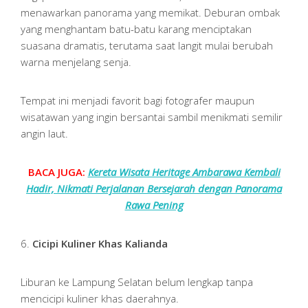
menawarkan panorama yang memikat. Deburan ombak
yang menghantam batu-batu karang menciptakan
suasana dramatis, terutama saat langit mulai berubah
warna menjelang senja.
Tempat ini menjadi favorit bagi fotografer maupun
wisatawan yang ingin bersantai sambil menikmati semilir
angin laut.
BACA JUGA:
Kereta Wisata Heritage Ambarawa Kembali
Hadir, Nikmati Perjalanan Bersejarah dengan Panorama
Rawa Pening
6.
Cicipi Kuliner Khas Kalianda
Liburan ke Lampung Selatan belum lengkap tanpa
mencicipi kuliner khas daerahnya.