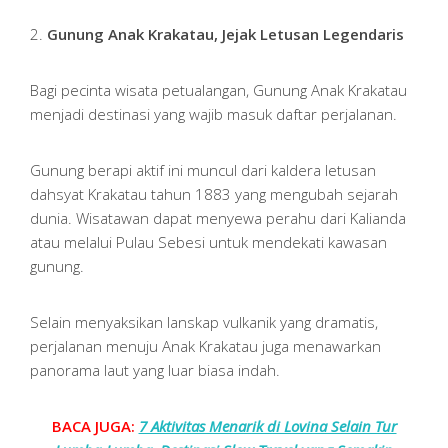
2.
Gunung Anak Krakatau, Jejak Letusan Legendaris
Bagi pecinta wisata petualangan, Gunung Anak Krakatau
menjadi destinasi yang wajib masuk daftar perjalanan.
Gunung berapi aktif ini muncul dari kaldera letusan
dahsyat Krakatau tahun 1883 yang mengubah sejarah
dunia. Wisatawan dapat menyewa perahu dari Kalianda
atau melalui Pulau Sebesi untuk mendekati kawasan
gunung.
Selain menyaksikan lanskap vulkanik yang dramatis,
perjalanan menuju Anak Krakatau juga menawarkan
panorama laut yang luar biasa indah.
BACA JUGA:
7 Aktivitas Menarik di Lovina Selain Tur