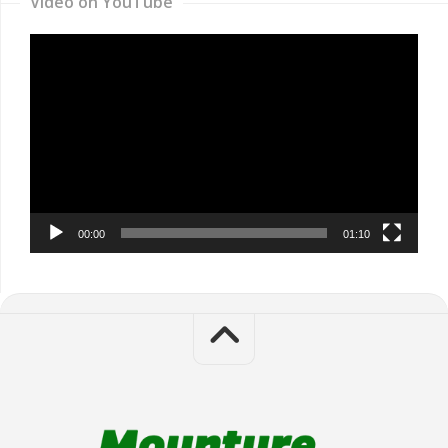
Video on YouTube
Video
Player
00:00
01:10