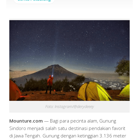
Foto: Instagram/@derydeeey
Mounture.com
— Bagi para pecinta alam, Gunung
Sindoro menjadi salah satu destinasi pendakian favorit
di Jawa Tengah. Gunung dengan ketinggian 3.136 meter