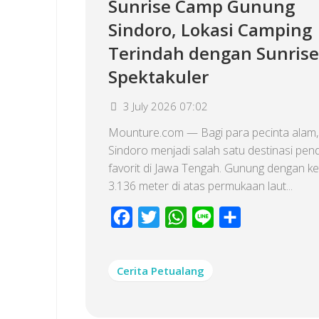
Sunrise Camp Gunung
Sindoro, Lokasi Camping
Terindah dengan Sunrise
Spektakuler
3 July 2026 07:02
Mounture.com — Bagi para pecinta alam
Sindoro menjadi salah satu destinasi pen
favorit di Jawa Tengah. Gunung dengan ke
3.136 meter di atas permukaan laut...
Facebook
Twitter
WhatsApp
Line
Share
Cerita Petualang