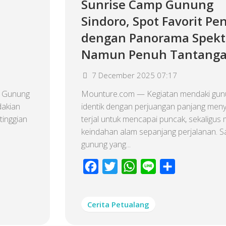
Sunrise Camp Gunung
Sindoro, Spot Favorit Pe
dengan Panorama Spekt
Namun Penuh Tantang
7 December 2025 07:17
, Gunung
Mounture.com — Kegiatan mendaki gunu
dakian
identik dengan perjuangan panjang menyu
tinggian
terjal untuk mencapai puncak, sekaligus
keindahan alam sepanjang perjalanan. S
gunung yang...
Facebook
Twitter
WhatsApp
Line
Share
Cerita Petualang