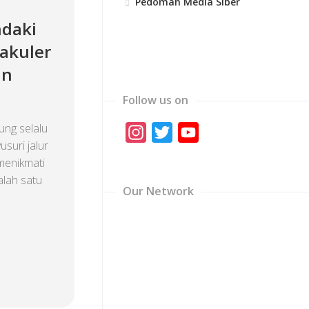
Pedoman Media Siber
ndaki
akuler
an
Follow us on
ng selalu
Instagram
Twitter
YouTube
suri jalur
Channel
 menikmati
alah satu
Our Network