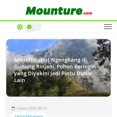
Skip
to
content
Misteri Bunut Ngengkang di
Gunung Rinjani, Pohon Beringin
yang Diyakini Jadi Pintu Dunia
Lain
4 June 2026 09:14
Cerita Petualang