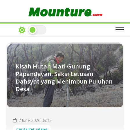
Skip
to
content
Kisah Hutan Mati Gunung
Papandayan, Saksi Letusan
Dahsyat yang Menimbun Puluhan
Desa
2 June 2026 09:13
Cerita Petualang