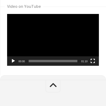
Video on YouTube
Video
Player
00:00
01:10