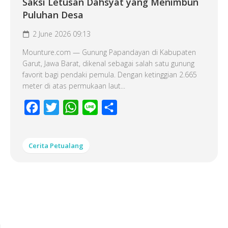
Saksi Letusan Dahsyat yang Menimbun
Puluhan Desa
2 June 2026 09:13
Mounture.com — Gunung Papandayan di Kabupaten
Garut, Jawa Barat, dikenal sebagai salah satu gunung
favorit bagi pendaki pemula. Dengan ketinggian 2.665
meter di atas permukaan laut...
Facebook
Twitter
WhatsApp
Line
Share
Cerita Petualang