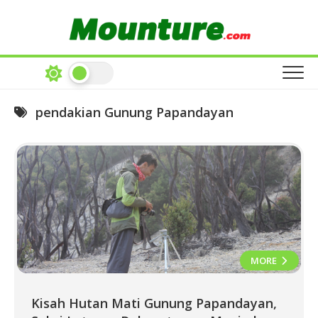
Skip
to
content
pendakian Gunung Papandayan
MORE
Kisah Hutan Mati Gunung Papandayan,