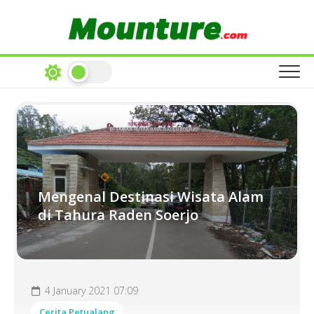
Skip
to
content
Mengenal Destinasi Wisata Alam
di Tahura Raden Soerjo
4 January 2021 07:09
Cerita Petualang