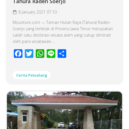
Tahura Raden Soerjo
8 January 2021 07:10
Mounture.com — Taman Hutan Raya (Tahura) Raden
Soerjo yang terletak di Provinsi Jawa Timur merupakan
salah satu destinasi wisata alam yang cukup diminati
oleh para wisatawan....
Facebook
Twitter
WhatsApp
Line
Share
Cerita Petualang