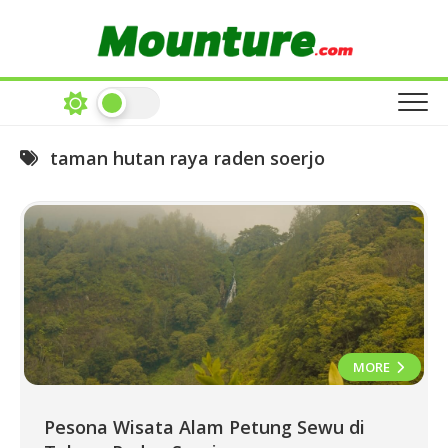
Skip
to
content
taman hutan raya raden soerjo
MORE
Pesona Wisata Alam Petung Sewu di