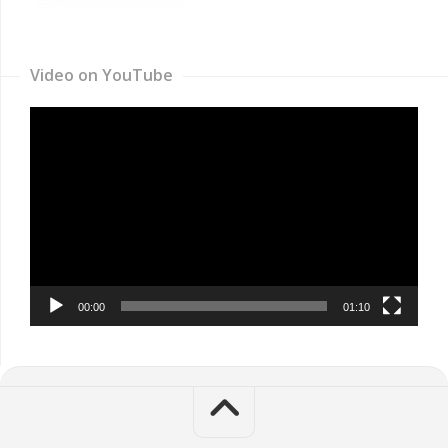
Video on YouTube
Video
Player
00:00
01:10