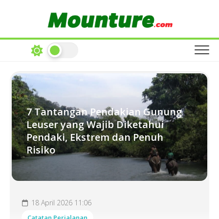
Skip
to
content
7 Tantangan Pendakian Gunung
Leuser yang Wajib Diketahui
Pendaki, Ekstrem dan Penuh
Risiko
18 April 2026 11:06
Catatan Perjalanan