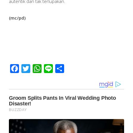
autentik dan tak terlupakan.
(mc/pd)
Facebook
Twitter
WhatsApp
Line
Share