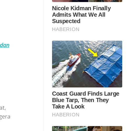
 dan
at,
gera