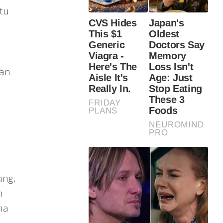
tu
gan
n
ang,
n
na