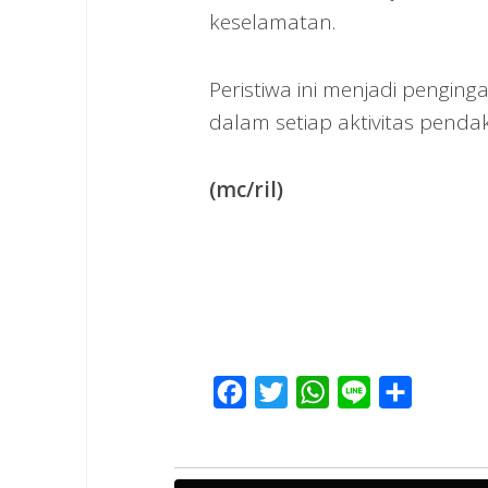
keselamatan.
Peristiwa ini menjadi pengin
dalam setiap aktivitas pendak
(mc/ril)
Facebook
Twitter
WhatsApp
Line
Share