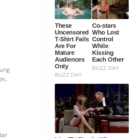
kung
in,
dar