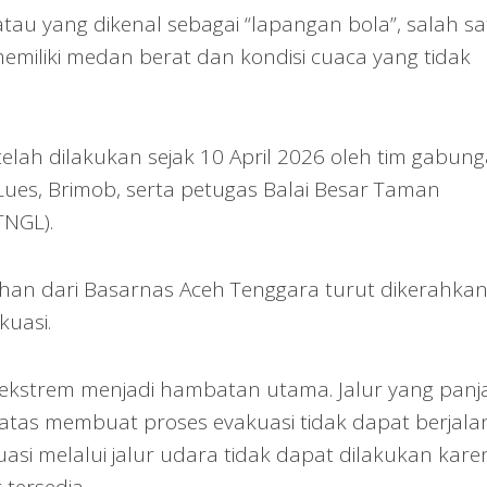
au yang dikenal sebagai “lapangan bola”, salah sa
 memiliki medan berat dan kondisi cuaca yang tidak
elah dilakukan sejak 10 April 2026 oleh tim gabun
 Lues, Brimob, serta petugas Balai Besar Taman
TNGL).
ahan dari Basarnas Aceh Tenggara turut dikerahka
uasi.
ekstrem menjadi hambatan utama. Jalur yang panj
batas membuat proses evakuasi tidak dapat berjala
asi melalui jalur udara tidak dapat dilakukan kare
 tersedia.