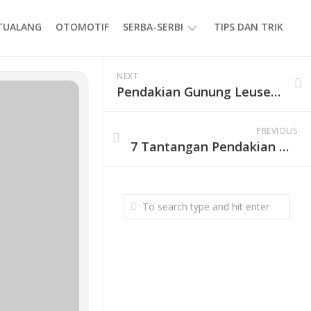
ETUALANG
OTOMOTIF
SERBA-SERBI
TIPS DAN TRIK
EVENT
NEXT
Pendakian Gunung Leuser via Kedah: Jalur Terpanjang di Indonesia dengan Trekking Selama 13 Hari
GAYA
HIDUP
PREVIOUS
PRODUK
7 Tantangan Pendakian Gunung Leuser yang Wajib Diketahui Pendaki, Ekstrem dan Penuh Risiko