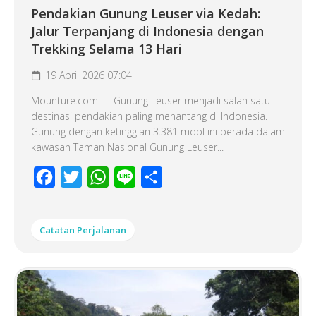
Pendakian Gunung Leuser via Kedah:
Jalur Terpanjang di Indonesia dengan
Trekking Selama 13 Hari
19 April 2026 07:04
Mounture.com — Gunung Leuser menjadi salah satu
destinasi pendakian paling menantang di Indonesia.
Gunung dengan ketinggian 3.381 mdpl ini berada dalam
kawasan Taman Nasional Gunung Leuser...
Facebook
Twitter
WhatsApp
Line
Share
Catatan Perjalanan