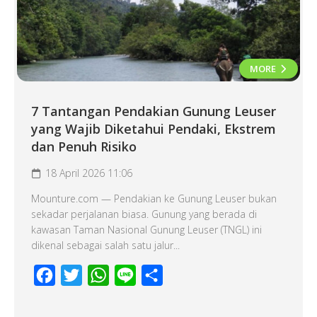
MORE
7 Tantangan Pendakian Gunung Leuser
yang Wajib Diketahui Pendaki, Ekstrem
dan Penuh Risiko
18 April 2026 11:06
Mounture.com — Pendakian ke Gunung Leuser bukan
sekadar perjalanan biasa. Gunung yang berada di
kawasan Taman Nasional Gunung Leuser (TNGL) ini
dikenal sebagai salah satu jalur...
Facebook
Twitter
WhatsApp
Line
Share