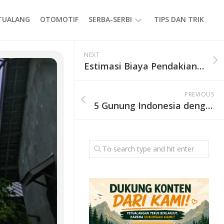
ETUALANG
OTOMOTIF
SERBA-SERBI
TIPS DAN TRIK
EVENT
NEXT
Estimasi Biaya Pendakian Gunung Sumbing via Banaran, Registrasi hingga Porter
GAYA
HIDUP
PREVIOUS
PRODUK
5 Gunung Indonesia dengan Trek Tersulit, Hanya Cocok untuk Pendaki Berpengalaman