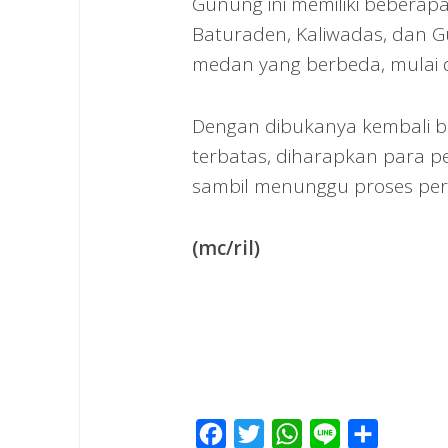
Gunung ini memiliki beberap
Baturaden, Kaliwadas, dan G
medan yang berbeda, mulai d
Dengan dibukanya kembali 
terbatas, diharapkan para p
sambil menunggu proses perb
(mc/ril)
Facebook
Twitter
WhatsApp
Line
Share