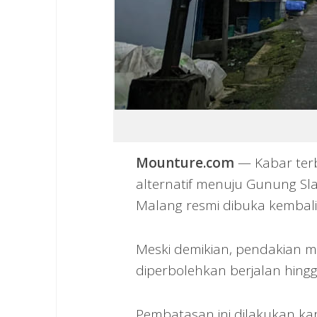
Mounture.com
— Kabar terba
alternatif menuju Gunung Sl
Malang resmi dibuka kembali 
Meski demikian, pendakian mel
diperbolehkan berjalan hing
Pembatasan ini dilakukan ka