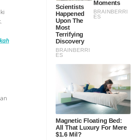
ki
.
gkah
tan