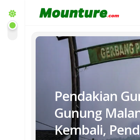
Skip
to
content
Pendakian Gu
Gunung Malan
Kembali, Pend