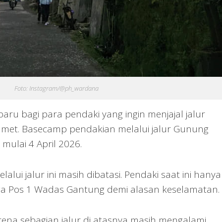
Foto: Instagram/@ph_wardana
ru bagi para pendaki yang ingin menjajal jalur
amet. Basecamp pendakian melalui jalur Gunung
mulai 4 April 2026.
alui jalur ini masih dibatasi. Pendaki saat ini hanya
ga Pos 1 Wadas Gantung demi alasan keselamatan.
rena sebagian jalur di atasnya masih mengalami