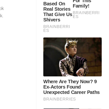
ik
k.