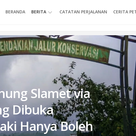
BERANDA
BERITA
CATATAN PERJALANAN
CERITA P
INFORMASI
nung Slamet via
g Dibuka
aki Hanya Boleh