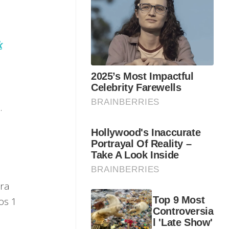
k
.
ara
os 1