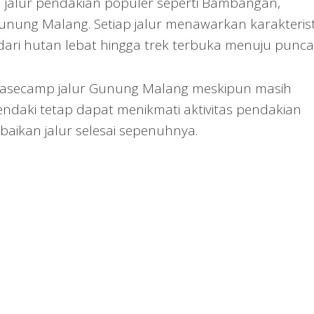
a jalur pendakian populer seperti Bambangan,
unung Malang. Setiap jalur menawarkan karakterist
ari hutan lebat hingga trek terbuka menuju punca
basecamp jalur Gunung Malang meskipun masih
endaki tetap dapat menikmati aktivitas pendakian
aikan jalur selesai sepenuhnya.