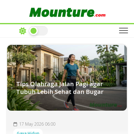
Skip
to
content
Tips Olahraga Jalan Pagi agar
Tubuh Lebih Sehat dan Bugar
17 May 2026 06:00
Gaya Hidup