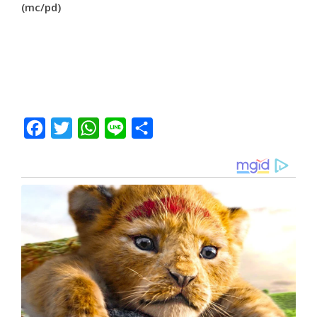
(mc/pd)
Facebook
Twitter
WhatsApp
Line
Share