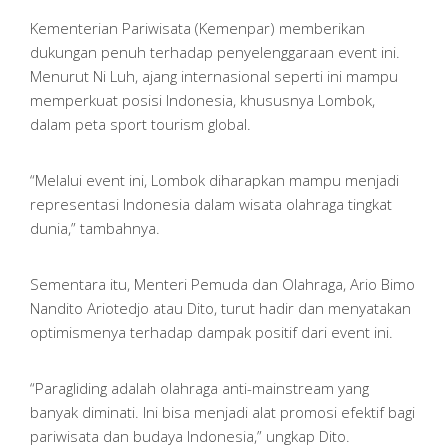
Kementerian Pariwisata (Kemenpar) memberikan
dukungan penuh terhadap penyelenggaraan event ini.
Menurut Ni Luh, ajang internasional seperti ini mampu
memperkuat posisi Indonesia, khususnya Lombok,
dalam peta sport tourism global.
“Melalui event ini, Lombok diharapkan mampu menjadi
representasi Indonesia dalam wisata olahraga tingkat
dunia,” tambahnya.
Sementara itu, Menteri Pemuda dan Olahraga, Ario Bimo
Nandito Ariotedjo atau Dito, turut hadir dan menyatakan
optimismenya terhadap dampak positif dari event ini.
“Paragliding adalah olahraga anti-mainstream yang
banyak diminati. Ini bisa menjadi alat promosi efektif bagi
pariwisata dan budaya Indonesia,” ungkap Dito.