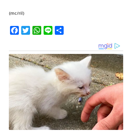
(mc/ril)
Facebook
Twitter
WhatsApp
Line
Share