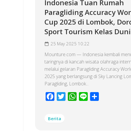
Indonesia Tuan Rumah
Paragliding Accuracy Wor
Cup 2025 di Lombok, Dor
Sport Tourism Kelas Dun
25 May 2025 10:22
Mounture.com — Indonesia kembali men
taringnya di kancah wisata olahraga inter
melalui gelaran Paragliding Accuracy Wor
2025 yang berlangsung di Sky Lancing L
Paragliding, Lombok...
Facebook
Twitter
WhatsApp
Line
Share
Berita