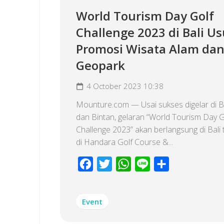
World Tourism Day Golf
Challenge 2023 di Bali U
Promosi Wisata Alam da
Geopark
4 October 2023 10:38
Mounture.com — Usai sukses digelar di B
dan Bintan, gelaran “World Tourism Day G
Challenge 2023” akan berlangsung di Bali
di Handara Golf Course &...
Facebook
Twitter
WhatsApp
Line
Share
Event