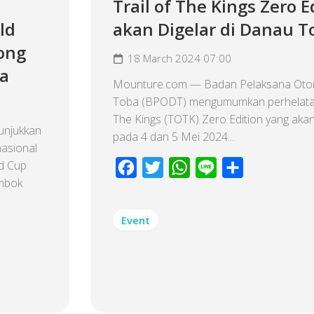
Trail of The Kings Zero E
ld
akan Digelar di Danau T
ong
18 March 2024 07:00
ia
Mounture.com — Badan Pelaksana Otor
Toba (BPODT) mengumumkan perhelatan
The Kings (TOTK) Zero Edition yang aka
unjukkan
pada 4 dan 5 Mei 2024...
nasional
ld Cup
Facebook
Twitter
WhatsApp
Line
Share
ombok
Event