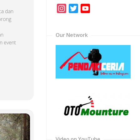
Instagram
Twitter
YouTube
ta dan
Channel
orong
an
Our Network
n event
Video on YouTube