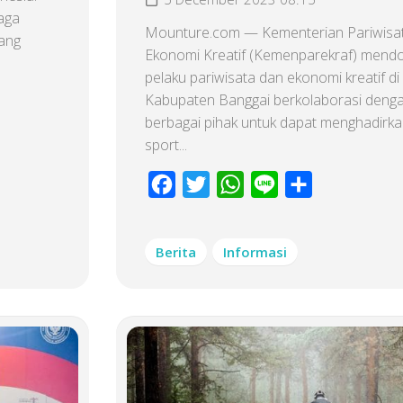
raga
Mounture.com — Kementerian Pariwisa
yang
Ekonomi Kreatif (Kemenparekraf) mend
pelaku pariwisata dan ekonomi kreatif di
Kabupaten Banggai berkolaborasi deng
berbagai pihak untuk dapat menghadirka
sport...
Facebook
Twitter
WhatsApp
Line
Share
Berita
Informasi