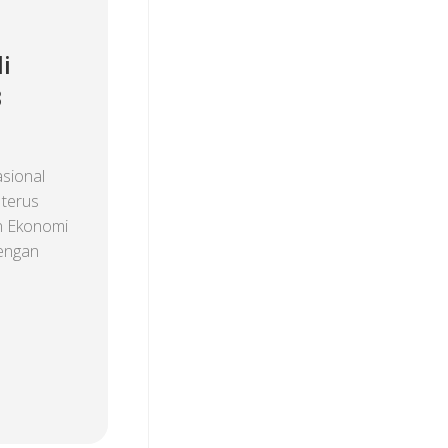
i
3
sional
 terus
n Ekonomi
dengan