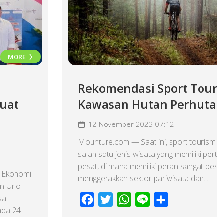
MORE
Rekomendasi Sport Tour
kuat
Kawasan Hutan Perhuta
12 November 2023 07:12
Mounture.com — Saat ini, sport tourism
salah satu jenis wisata yang memiliki p
pesat, di mana memiliki peran sangat be
 Ekonomi
menggerakkan sektor pariwisata dan...
in Uno
sa
Facebook
Twitter
WhatsApp
Line
Share
ada 24 –