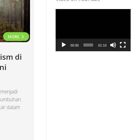
Video
Player
MORE
00:00
01:10
ism di
ni
 menjadi
ertumbuhan
sar dalam