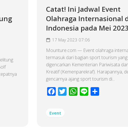
Catat! Ini Jadwal Event
sung
Olahraga Internasional d
n
Indonesia pada Mei 202
17 May 2023 07:06
Mounture.com — Event olahraga interna
termasuk dari bagian sport tourism yang
elitung
digencarkan Kementerian Pariwisata da
olf
Kreatif (Kemenparekraf). Harapannya, 
 tepatnya
gencarnya ajang sport tourism di...
Facebook
Twitter
WhatsApp
Line
Share
Event