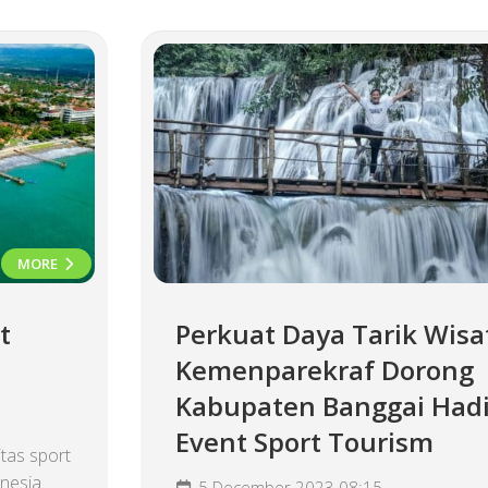
MORE
t
Perkuat Daya Tarik Wisa
Kemenparekraf Dorong
Kabupaten Banggai Had
Event Sport Tourism
tas sport
nesia.
5 December 2023 08:15