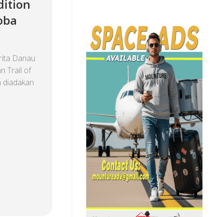
dition
oba
ita Danau
 Trail of
n diadakan