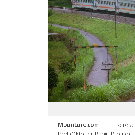
Mounture.com
— PT Kereta 
Bro! (Oktober Banjir Promo),