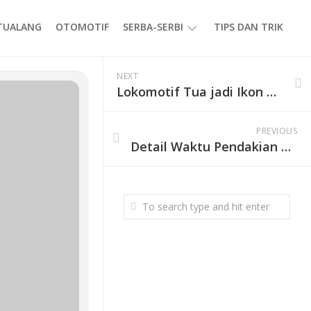
ETUALANG
OTOMOTIF
SERBA-SERBI
TIPS DAN TRIK
EVENT
NEXT
Lokomotif Tua jadi Ikon Baru Stasiun Solo Balapan
GAYA
HIDUP
PREVIOUS
PRODUK
Detail Waktu Pendakian Gunung Pesagi Lampung