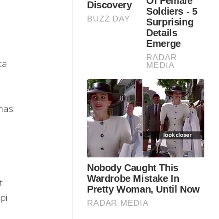
ta
masi
t
pi