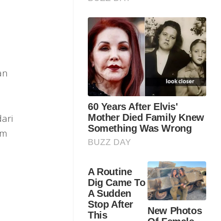
an
ari
am