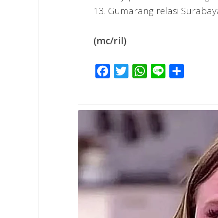
13. Gumarang relasi Surabaya 
(mc/ril)
Facebook
Twitter
WhatsApp
Line
Share