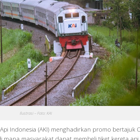
Ilustrasi – Foto: KAI
Api Indonesia (AKI) menghadirkan promo bertajuk 
 di mana masyarakat dapat membeli tiket kereta api