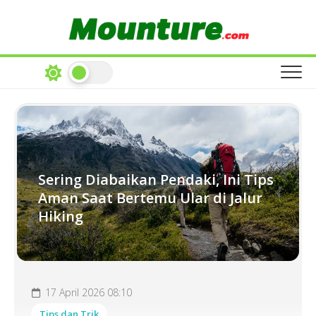
Skip
to
content
Sering Diabaikan Pendaki, Ini Tips
Aman Saat Bertemu Ular di Jalur
Hiking
17 April 2026 08:10
Tips dan Trik