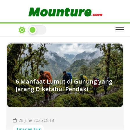
Skip
to
content
6 Manfaat Lumut di Gunung yang
Jarang Diketahui Pendaki
28 June 2026 08:18
Tips dan Trik