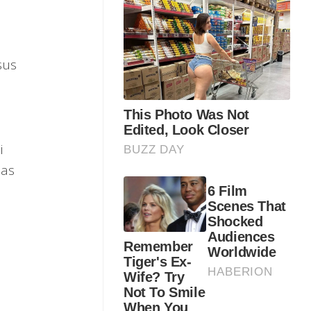
sus
i
pas