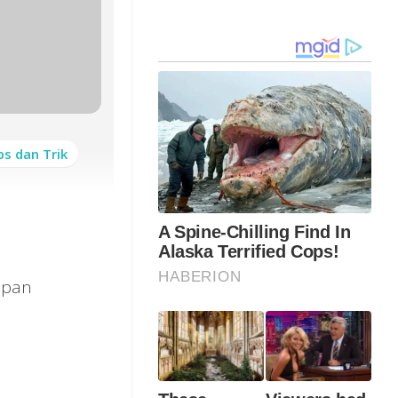
ps dan Trik
apan