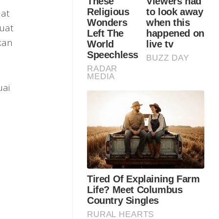
aat
uat
kan
uai