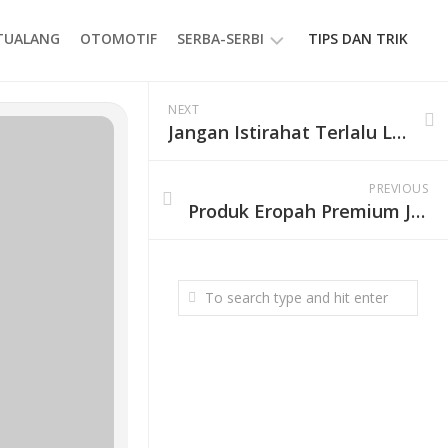
ETUALANG
OTOMOTIF
SERBA-SERBI
TIPS DAN TRIK
EVENT
NEXT
Jangan Istirahat Terlalu Lama Saat Mendaki Gunung, Ini 4 Alasannya
GAYA
HIDUP
PREVIOUS
PRODUK
Produk Eropah Premium Jadi Teman Sempurna Nonton Piala Dunia 2026, Hadirkan Cita Rasa Greece dan Latvia