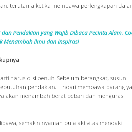
aman, terutama ketika membawa perlengkapan dal
 dan Pendakian yang Wajib Dibaca Pecinta Alam, Co
k Menambah Ilmu dan Inspirasi
ukupnya
rti harus diisi penuh. Sebelum berangkat, susun
 kebutuhan pendakian. Hindari membawa barang y
anya akan menambah berat beban dan menguras
ibawa, semakin nyaman pula aktivitas mendaki.