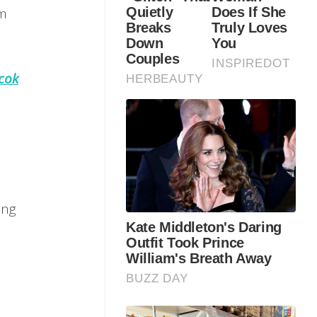
am
cok
ang