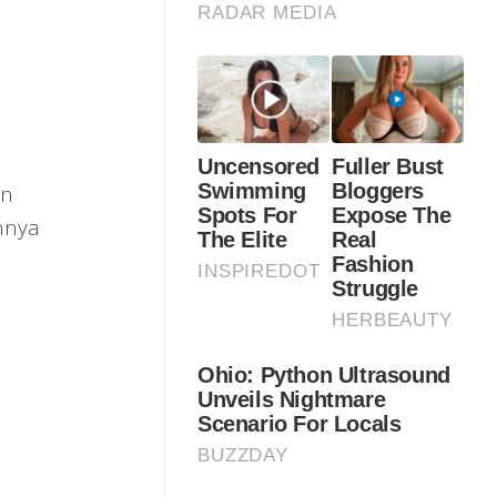
an
annya